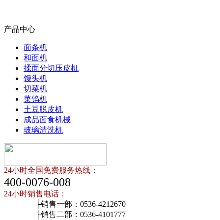
产品中心
面条机
和面机
揉面分切压皮机
馒头机
切菜机
菜馅机
土豆脱皮机
成品面食机械
玻璃清洗机
24小时全国免费服务热线：
400-0076-008
24小时销售电话：
├销售一部：0536-4212670
├销售二部：0536-4101777