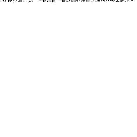
询欢迎咨询洽谈。企业宗旨一直以高品质高效率的服务来满足客